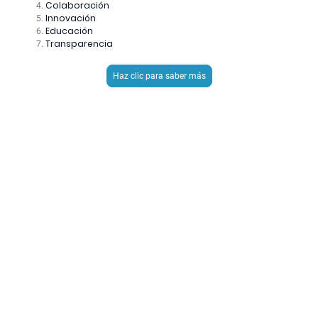
Colaboración
Innovación
Educación
Transparencia
Haz clic para saber más
6
PROYECTOS PROPIOS
14